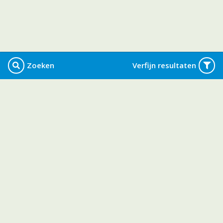
Zoeken
Verfijn resultaten
Algemeen
Algemene voorwaarden
Privacy Policy
Contact
Werkgevers
Vacatures plaatsen
Adverteren met logo